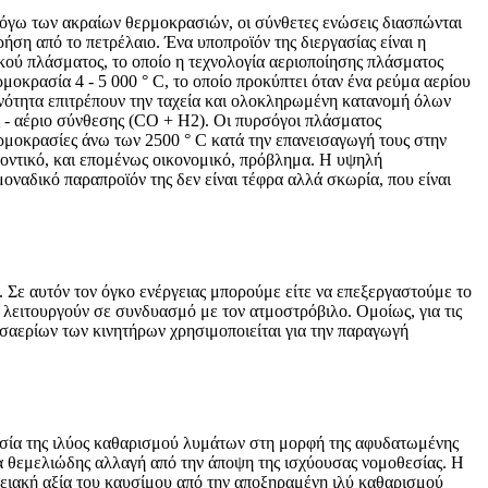
 Λόγω των ακραίων θερμοκρασιών, οι σύνθετες ενώσεις διασπώνται
ση από το πετρέλαιο. Ένα υποπροϊόν της διεργασίας είναι η
ικού πλάσματος, το οποίο η τεχνολογία αεριοποίησης πλάσματος
ερμοκρασία 4 - 5 000 ° C, το οποίο προκύπτει όταν ένα ρεύμα αερίου
νότητα επιτρέπουν την ταχεία και ολοκληρωμένη κατανομή όλων
ς - αέριο σύνθεσης (CO + H2). Οι πυρσόγοι πλάσματος
ερμοκρασίες άνω των 2500 ° C κατά την επανεισαγωγή τους στην
λοντικό, και επομένως οικονομικό, πρόβλημα. Η υψηλή
οναδικό παραπροϊόν της δεν είναι τέφρα αλλά σκωρία, που είναι
 Σε αυτόν τον όγκο ενέργειας μπορούμε είτε να επεξεργαστούμε το
 λειτουργούν σε συνδυασμό με τον ατμοστρόβιλο. Ομοίως, για τις
υσαερίων των κινητήρων χρησιμοποιείται για την παραγωγή
γασία της ιλύος καθαρισμού λυμάτων στη μορφή της αφυδατωμένης
α θεμελιώδης αλλαγή από την άποψη της ισχύουσας νομοθεσίας. Η
ργειακή αξία του καυσίμου από την αποξηραμένη ιλύ καθαρισμού