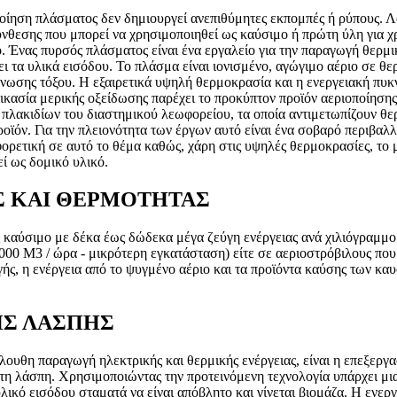
οποίηση πλάσματος δεν δημιουργεί ανεπιθύμητες εκπομπές ή ρύπους.
νθεσης που μπορεί να χρησιμοποιηθεί ως καύσιμο ή πρώτη ύλη για χρή
ό. Ένας πυρσός πλάσματος είναι ένα εργαλείο για την παραγωγή θερμ
σει τα υλικά εισόδου. Το πλάσμα είναι ιονισμένο, αγώγιμο αέριο σε θ
νωσης τόξου. Η εξαιρετικά υψηλή θερμοκρασία και η ενεργειακή πυκ
ικασία μερικής οξείδωσης παρέχει το προκύπτον προϊόν αεριοποίηση
 πλακιδίων του διαστημικού λεωφορείου, τα οποία αντιμετωπίζουν θ
οϊόν. Για την πλειονότητα των έργων αυτό είναι ένα σοβαρό περιβαλ
ορετική σε αυτό το θέμα καθώς, χάρη στις υψηλές θερμοκρασίες, το μ
εί ως δομικό υλικό.
Σ ΚΑΙ ΘΕΡΜΟΤΗΤΑΣ
καύσιμο με δέκα έως δώδεκα μέγα ζεύγη ενέργειας ανά χιλιόγραμμο.
000 M3 / ώρα - μικρότερη εγκατάσταση) είτε σε αεριοστρόβιλους που
ς, η ενέργεια από το ψυγμένο αέριο και τα προϊόντα καύσης των κα
ΗΣ ΛΑΣΠΗΣ
όλουθη παραγωγή ηλεκτρικής και θερμικής ενέργειας, είναι η επεξερ
η λάσπη. Χρησιμοποιώντας την προτεινόμενη τεχνολογία υπάρχει μι
λικό εισόδου σταματά να είναι απόβλητο και γίνεται βιομάζα. Η ενε