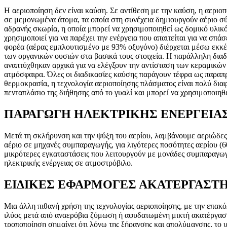
Η αεριοποίηση δεν είναι καύση. Σε αντίθεση με την καύση, η αερι
σε μεμονωμένα άτομα, τα οποία στη συνέχεια δημιουργούν αέριο σύ
αδρανής σκωρία, η οποία μπορεί να χρησιμοποιηθεί ως δομικό υλικ
χρησιμοποιεί για να παρέχει την ενέργεια που απαιτείται για να σπά
φορέα (αέρας εμπλουτισμένο με 93% οξυγόνο) διέρχεται μέσω εκκέ
των οργανικών ουσιών στα βασικά τους στοιχεία. Η παράλληλη διαδ
αναπτύχθηκαν αρχικά για να ελέγξουν την αντίσταση των κεραμικών
ατμόσφαιρα. Όλες οι διαδικασίες καύσης παράγουν τέφρα ως παραπρ
θερμοκρασία, η τεχνολογία αεριοποίησης πλάσματος είναι πολύ διαφ
πενταπλάσιο της διήθησης από το γυαλί και μπορεί να χρησιμοποιηθ
ΠΑΡΑΓΩΓΗ ΗΛΕΚΤΡΙΚΗΣ ΕΝΕΡΓΕΙΑ
Μετά τη σκλήρυνση και την ψύξη του αερίου, λαμβάνουμε αεριώδες 
αέριο σε μηχανές συμπαραγωγής, για λιγότερες ποσότητες αερίου (6
μικρότερες εγκαταστάσεις που λειτουργούν με μονάδες συμπαραγωγή
ηλεκτρικής ενέργειας σε ατμοστρόβιλο.
ΕΙΔΙΚΕΣ ΕΦΑΡΜΟΓΕΣ ΑΚΑΤΕΡΓΑΣΤ
Μια άλλη πιθανή χρήση της τεχνολογίας αεριοποίησης, με την επακ
ιλύος μετά από αναερόβια ζύμωση ή αφυδατωμένη μικτή ακατέργαστ
τροποποίηση σημαίνει ότι λόγω της ξήρανσης και απολύμανσης, το υ